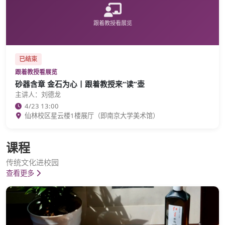
跟着教授看展览
已结束
跟着教授看展览
砂器含章 金石为心丨跟着教授来“读”壶
主讲人：刘德龙
4/23 13:00
仙林校区星云楼1楼展厅（即南京大学美术馆）
课程
传统文化进校园
查看更多