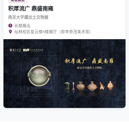
积厚流广 鼎盛南雍
南京大学藏出土文物展
长期展出
仙林校区星云楼4楼展厅（即李奇茂美术馆）