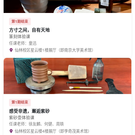
第1期结束
方寸之间，自有天地
篆刻体验课
任课老师：童迅
仙林校区星云楼1楼展厅（即南京大学美术馆）
第1期结束
感受非遗，邂逅紫砂
紫砂壶体验课
任课老师：徐友麟、何健、周轶
仙林校区星云楼4楼展厅（即李奇茂美术馆）